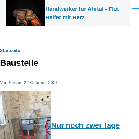
Direkt zum Inhalt
Handwerker für Ahrtal - Flut
Men
Helfer mit Herz
Pfadnavigation
Startseite
Baustelle
Von
Stefan
, 22 Oktober, 2021
Nur noch zwei Tage